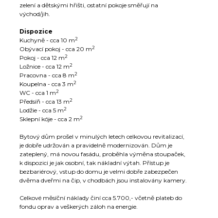
zelení a dětskými hřišti, ostatní pokoje směřují na
východ/jih.
Dispozice
2
Kuchyně - cca 10 m
2
Obývací pokoj - cca 20 m
2
Pokoj - cca 12 m
2
Ložnice - cca 12 m
2
Pracovna - cca 8 m
2
Koupelna - cca 3 m
2
WC - cca 1 m
2
Předsíň - cca 13 m
2
Lodžie - cca 5 m
2
Sklepní kóje - cca 2 m
Bytový dům prošel v minulých letech celkovou revitalizací,
je dobře udržován a pravidelně modernizován. Dům je
zateplený, má novou fasádu, proběhla výměna stoupaček,
k dispozici je jak osobní, tak nákladní výtah. Přístup je
bezbariérový, vstup do domu je velmi dobře zabezpečen
dvěma dveřmi na čip, v chodbách jsou instalovány kamery.
Celkové měsíční náklady činí cca 5.700,- včetně plateb do
fondu oprav a veškerých záloh na energie.