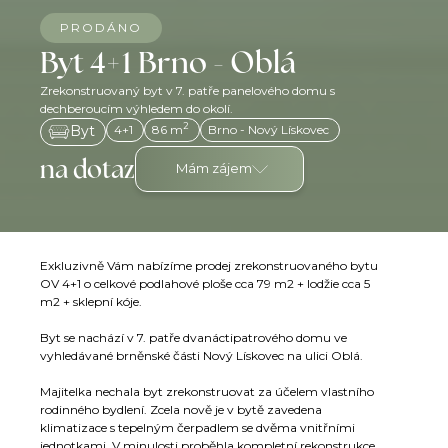
PRODÁNO
Byt 4+1 Brno - Oblá
Zrekonstruovaný byt v 7. patře panelového domu s
dechberoucím výhledem do okolí.
2
4+1
86 m
Brno - Nový Lískovec
Byt
na dotaz
Mám zájem
Exkluzivně Vám nabízíme prodej zrekonstruovaného bytu
OV 4+1 o celkové podlahové ploše cca 79 m2 + lodžie cca 5
m2 + sklepní kóje.
Byt se nachází v 7. patře dvanáctipatrového domu ve
vyhledávané brněnské části Nový Lískovec na ulici Oblá.
Majitelka nechala byt zrekonstruovat za účelem vlastního
rodinného bydlení. Zcela nově je v bytě zavedena
klimatizace s tepelným čerpadlem se dvěma vnitřními
jednotkami. V minulosti proběhla kompletní rekonstrukce