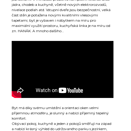
jádra, chodeb a kuchyně, včetně nových elektrorozvodů,
nivelace podlah atd. Vstupní dveře jsou bezpečnostní, velká
část stěn je potažena novými kvalitními vliesovými
tapetami, byt je vybaven i nábytkem na míru pro
maximální využití prostoru, kuchyňská linka je na míru od
zn. HANÁK. A mnoho dalšího...
Byt má díky svému umístění a orientaci oken velmi
příjemnou atmosféru, je slunný a nabízí příjemný tepelný
komfort.
Obývací pokoj, kuchyně a jeden z pokojů směřují na západ
a nabízí krásný výhled do udržovaného parku s jezírkem,