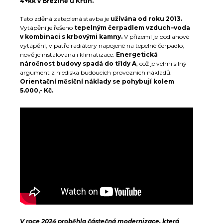
4+kk v Březině u Křtin.
Tato zděná zateplená stavba je
užívána od roku 2013.
Vytápění je řešeno
tepelným čerpadlem vzduch–voda
v kombinaci s krbovými kamny.
V přízemí je podlahové
vytápění, v patře radiátory napojené na tepelné čerpadlo,
nově je instalována i klimatizace.
Energetická
náročnost budovy spadá do třídy A
, což je velmi silný
argument z hlediska budoucích provozních nákladů.
Orientační měsíční náklady se pohybují kolem
5.000,- Kč.
V roce 2024 proběhla částečná modernizace, která