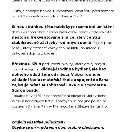
pefektně funkční. Část kvalitního vybavení je součástí ceny.
Dům je napojen na vodu, kanalizaci i elektřinu, před domem
je nádrž na dešťovou vodu o objemu 5 m³.
Silnou stránkou této nabídky je i samotné umístění
domu v rámci obce. Oproti části konkurence v této lokalitě
nestojí u frekventované silnice, ale v centru
stabilizované zástavby rodinných domů
. To je v praxi
rozdíl, který poznáte každý den na klidu, soukromí i
celkovém dojmu z bydlení.
Březina u Křtin
patří mezi lokality, které dávají smysl
lidem hledajícím
klidnější rodinné bydlení, ale bez
úplného odstřižení od města. V obci funguje
základní škola i mateřská škola a spojení do Brna
zajišťuje přímá autobusová linka 201 směrem na
Starou osadu.
Lokalita navíc těží z bezprostřední blízkosti Moravského
krasu a nedalekých Křtin, známých mimo jiné poutním
kostelem Jména Panny Marie od Jana Blažeje Santiniho.
Zaujala vás tahle příležitost?
Ozvěte se mi – ráda vám dům osobně představím.