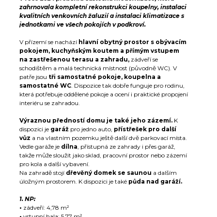
zahrnovala kompletní rekonstrukci koupelny, instalaci
kvalitních venkovních žaluzií a instalaci klimatizace s
jednotkami ve všech pokojích v podkroví.
V přízemí se nachází
hlavní obytný prostor s obývacím
pokojem, kuchyňským koutem a přímým vstupem
na zastřešenou terasu a zahradu,
zádveří se
schodištěm a malá technická místnost (původně WC). V
patře jsou
tři samostatné pokoje, koupelna a
samostatné WC
. Dispozice tak dobře funguje pro rodinu,
která potřebuje oddělené pokoje a ocení i praktické propojení
interiéru se zahradou.
Výraznou předností domu je také jeho zázemí.
K
dispozici je
garáž
pro jedno auto,
přístřešek pro další
vůz
a na vlastním pozemku ještě další dvě parkovací místa.
Vedle garáže je
dílna
, přístupná ze zahrady i přes garáž,
takže může sloužit jako sklad, pracovní prostor nebo zázemí
pro kola a další vybavení.
Na zahradě stojí
dřevěný domek se saunou
a dalším
úložným prostorem. K dispozici je také
půda nad garáží.
1. NP:
•
zádveří: 4,78 m²
•
vstupní hala: 5,77 m²