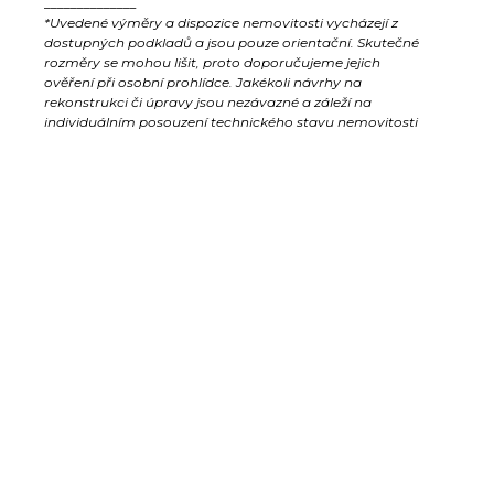
______________
*Uvedené výměry a dispozice nemovitosti vycházejí z
dostupných podkladů a jsou pouze orientační. Skutečné
rozměry se mohou lišit, proto doporučujeme jejich
ověření při osobní prohlídce. Jakékoli návrhy na
rekonstrukci či úpravy jsou nezávazné a záleží na
individuálním posouzení technického stavu nemovitosti
a možnostech stavebních úprav dle platných předpisů a
vyjádření příslušných úřadů.)