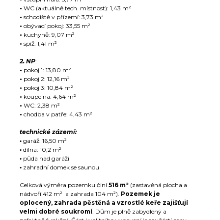
•
WC (aktuálně tech. místnost): 1,43 m²
•
schodiště v přízemí: 3,73 m²
•
obývací pokoj: 33,55 m²
•
kuchyně: 9,07 m²
•
spíž: 1,41 m²
2. NP
:
•
pokoj 1: 13,80 m²
•
pokoj 2: 12,16 m²
•
pokoj 3: 10,84 m²
•
koupelna: 4,64 m²
•
WC: 2,38 m²
•
chodba v patře: 4,43 m²
technické zázemí:
•
garáž: 16,50 m²
•
dílna: 10,2 m²
•
půda nad garáží
•
zahradní domek se saunou
Celková výměra pozemku činí
516 m²
(zastavěná plocha a
nádvoří 412 m² a zahrada 104 m²).
Pozemek je
oplocený, zahrada pěstěná a vzrostlé keře zajišťují
velmi dobré soukromí
. Dům je plně zabydlený a