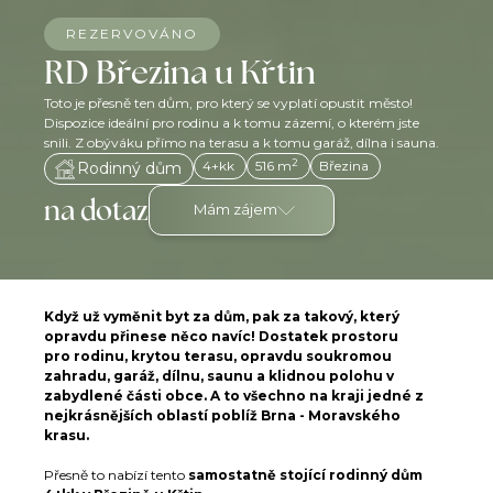
REZERVOVÁNO
RD Březina u Křtin
Toto je přesně ten dům, pro který se vyplatí opustit město!
Dispozice ideální pro rodinu a k tomu zázemí, o kterém jste
snili. Z obýváku přímo na terasu a k tomu garáž, dílna i sauna.
2
4+kk
516 m
Březina
Rodinný dům
na dotaz
Mám zájem
Když už vyměnit byt za dům, pak za takový, který
opravdu přinese něco navíc! Dostatek prostoru
pro rodinu, krytou terasu, opravdu soukromou
zahradu, garáž, dílnu, saunu a klidnou polohu v
zabydlené části obce. A to všechno na kraji jedné z
nejkrásnějších oblastí poblíž Brna - Moravského
krasu.
Přesně to nabízí tento
samostatně stojící rodinný dům