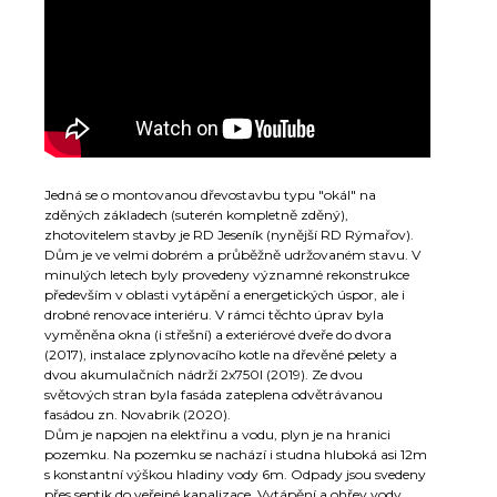
Jedná se o montovanou dřevostavbu typu "okál" na
zděných základech (suterén kompletně zděný),
zhotovitelem stavby je RD Jeseník (nynější RD Rýmařov).
Dům je ve velmi dobrém a průběžně udržovaném stavu. V
minulých letech byly provedeny významné rekonstrukce
především v oblasti vytápění a energetických úspor, ale i
drobné renovace interiéru. V rámci těchto úprav byla
vyměněna okna (i střešní) a exteriérové dveře do dvora
(2017), instalace zplynovacího kotle na dřevěné pelety a
dvou akumulačních nádrží 2x750l (2019). Ze dvou
světových stran byla fasáda zateplena odvětrávanou
fasádou zn. Novabrik (2020).
Dům je napojen na elektřinu a vodu, plyn je na hranici
pozemku. Na pozemku se nachází i studna hluboká asi 12m
s konstantní výškou hladiny vody 6m. Odpady jsou svedeny
přes septik do veřejné kanalizace. Vytápění a ohřev vody