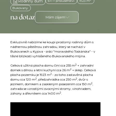
6+1 + příslušenství
1923 m
Rodinný dům
Bukovany
na dotaz
Mám zájem
Exkluzivně nabízíme ke koupi prostorný rodinný dům s
nádhernou pěstěnou zahradou, který se nachází v
Bukovanech u Kyjova - srdci "moravského Toskánska" - v
těsné blízkosti vyhlášeného Bukovanského mlýna.
2
Celková užitná plocha domu činí cca 255 m
+ zahradní
2
domek s dílnou a letní kuchyní cca 26 m
+ sklep. Celková
2
plocha pozemku je 1923 m
- zo toho zastavěná plocha
2
2
domu cca 120 m
, předzahrádka cca 250 m
, dvůr s
2
jezírkem, domkem a zaskleným posezením cca 150 m
,
zahrada se vzrostlými ovocnými stromy, vinohradem,
2
záhony a dřevníkem cca 1400 m
.