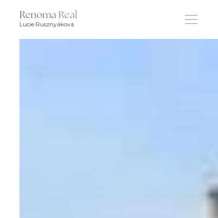
Renoma Real
Lucie Rusznyáková