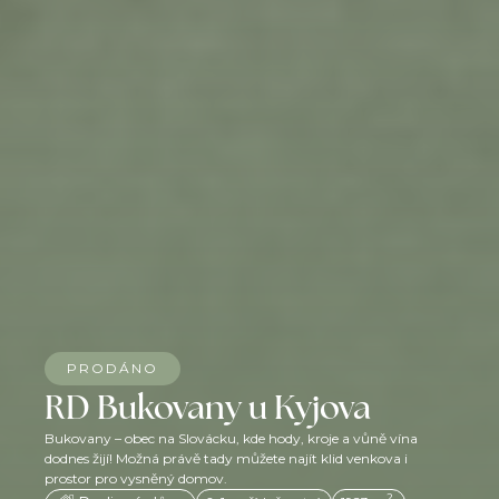
PRODÁNO
RD Bukovany u Kyjova
Bukovany – obec na Slovácku, kde hody, kroje a vůně vína
dodnes žijí! Možná právě tady můžete najít klid venkova i
prostor pro vysněný domov.
2