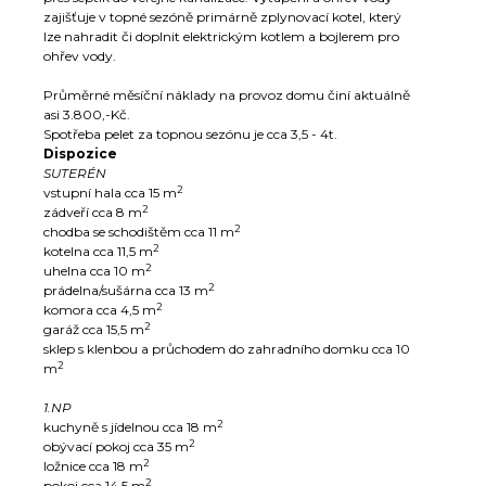
zajišťuje v topné sezóně primárně zplynovací kotel, který
lze nahradit či doplnit elektrickým kotlem a bojlerem pro
ohřev vody.
Průměrné měsíční n
áklad
y na provoz domu činí aktuálně
asi 3.800,-Kč.
Spotřeba pelet za topnou sezónu je cca 3,5 - 4t.
Dispozice
SUTERÉN
2
vstupní hala cca 15 m
2
zádveří cca 8 m
2
chodba se schodištěm cca 11 m
2
kotelna cca 11,5 m
2
uhelna cca 10 m
2
prádelna/sušárna cca 13 m
2
komora cca 4,5 m
2
garáž cca 15,5 m
sklep s klenbou a průchodem do zahradního domku cca 10
2
m
1.NP
2
kuchyně s jídelnou cca 18 m
2
obývací pokoj cca 35 m
2
ložnice cca 18 m
2
pokoj cca 14,5 m