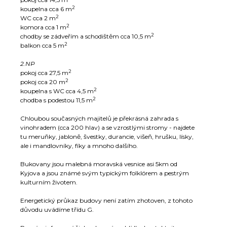
2
koupelna cca 6 m
2
WC cca 2 m
2
komora cca 1 m
2
chodby se zádveřím a schodištěm cca 10,5 m
2
balkon cca 5 m
2.NP
2
pokoj cca 27,5 m
2
pokoj cca 20 m
2
koupelna s WC cca 4,5 m
2
chodba s podestou 11,5 m
Chloubou současných majitelů je překrásná zahrada s
vinohradem (cca 200 hlav) a se vzrostlými stromy - najdete
tu meruňky, jabloně, švestky, durancie, višeň, hrušku, lísky,
ale i mandlovníky, fíky a mnoho dalšího.
Bukovany jsou malebná moravská vesnice asi 5km od
Kyjova a jsou známé svým typickým folklórem a pestrým
kulturním životem.
Energetický průkaz budovy není zatím zhotoven, z tohoto
důvodu uvádíme třídu G.