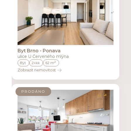
Byt Brno - Ponava
ulice U Červeného mlýna
2
Byt
2+kk
62 m
Zobrazit nemovitost
PRODÁNO