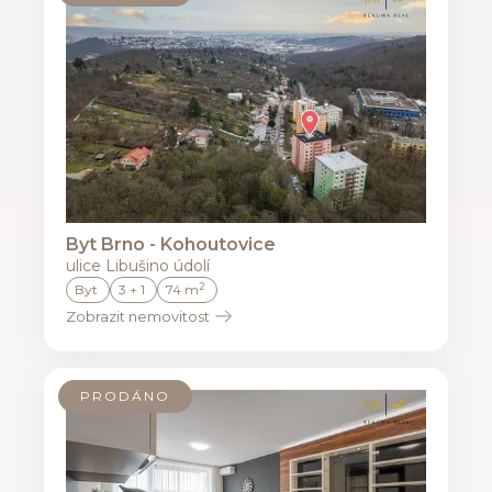
Byt Brno - Kohoutovice
ulice Libušino údolí
2
Byt
3 + 1
74 m
Zobrazit nemovitost
PRODÁNO