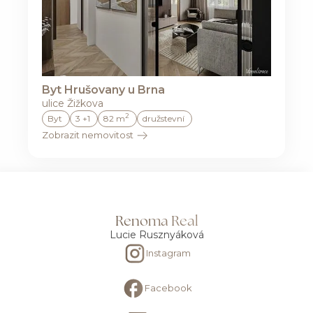
Byt Hrušovany u Brna
ulice Žižkova
2
Byt
3 +1
82 m
družstevní
Zobrazit nemovitost
Renoma Real
Lucie Rusznyáková
Instagram
Facebook