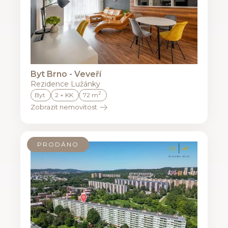
Byt Brno - Veveří
Rezidence Lužánky
2
Byt
2 + KK
72 m
Zobrazit nemovitost
PRODÁNO