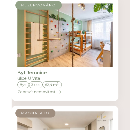
REZERVOVÁNO
Byt Jemnice
ulice U Víta
2
Byt
3+kk
62,4 m
Zobrazit nemovitost
PRONAJATO