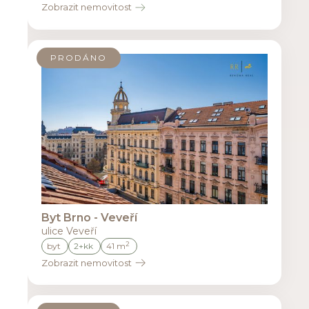
Zobrazit nemovitost
PRODÁNO
Byt Brno - Veveří
ulice Veveří
2
byt
2+kk
41 m
Zobrazit nemovitost