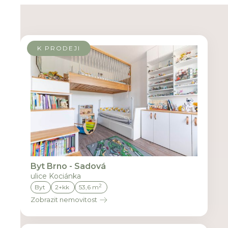
K PRODEJI
Byt Brno - Sadová
ulice Kociánka
2
Byt
2+kk
53,6 m
Zobrazit nemovitost