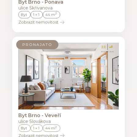
Byt Brno - Ponava
ulice Skřivanova
2
Byt
1 + 1
44 m
Zobrazit nemovitost
PRONAJATO
Byt Brno - Veveří
ulice Slovákova
2
Byt
1 + 1
44 m
Zobrazit nemovitost