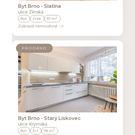
Byt Brno - Slatina
ulice Zlínská
2
Byt
2+kk
57 m
Zobrazit nemovitost
PRODÁNO
Byt Brno - Starý Lískovec
ulice Krymská
2
Byt
3+1
78 m