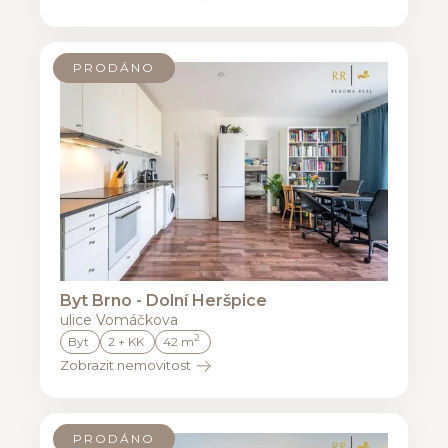
PRODÁNO
Byt Brno - Dolní Heršpice
ulice Vomáčkova
2
Byt
2 + KK
42 m
Zobrazit nemovitost
PRODÁNO