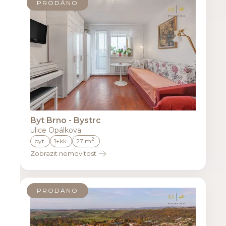
PRODÁNO
Byt Brno - Bystrc
ulice Opálkova
2
byt
1+kk
27 m
Zobrazit nemovitost
PRODÁNO