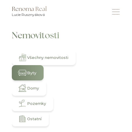
Renoma Real
Lucie Rusznyáková
Nemovitosti
Všechny nemovitosti
Byty
Domy
Pozemky
Ostatní