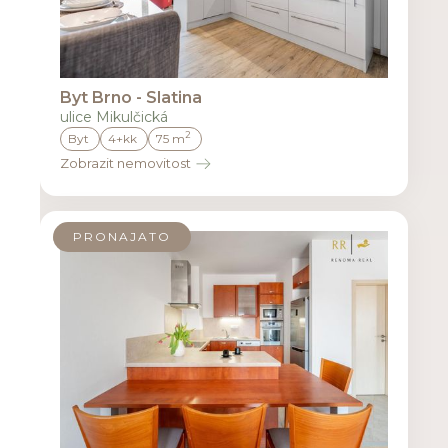
Byt Brno - Slatina
ulice Mikulčická
2
Byt
4+kk
75 m
Zobrazit nemovitost
PRONAJATO