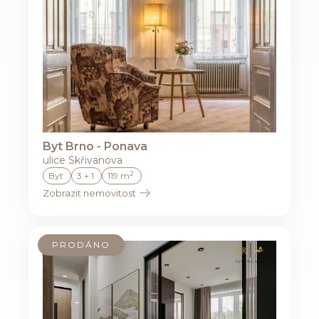
Byt Brno - Ponava
ulice Skřivanova
2
Byt
3 + 1
119 m
Zobrazit nemovitost
PRODÁNO