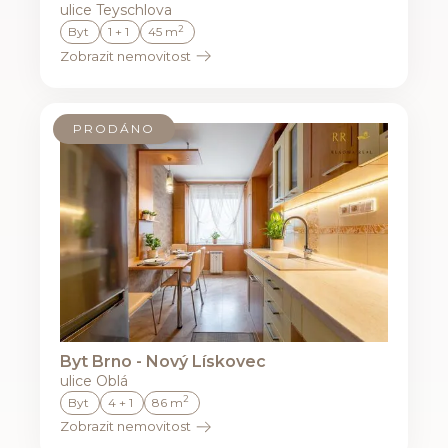
ulice Teyschlova
2
Byt
1 + 1
45 m
Zobrazit nemovitost
PRODÁNO
Byt Brno - Nový Lískovec
ulice Oblá
2
Byt
4 + 1
86 m
Zobrazit nemovitost