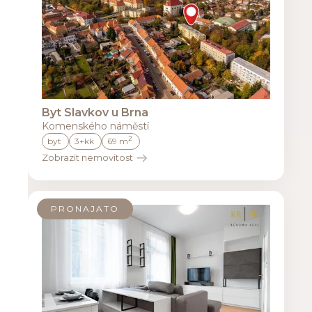
Byt Slavkov u Brna
Komenského náměstí
2
byt
3+kk
69 m
Zobrazit nemovitost
PRONAJATO