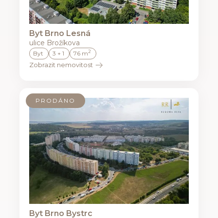
Byt Brno Lesná
ulice Brožíkova
2
Byt
3 + 1
76 m
Zobrazit nemovitost
PRODÁNO
Byt Brno Bystrc